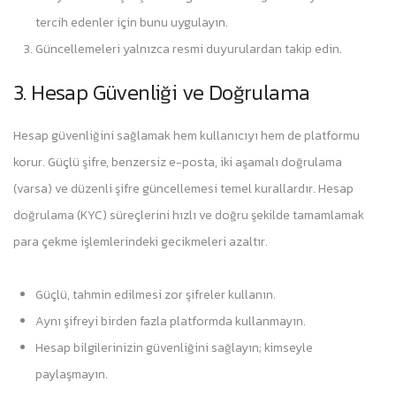
tercih edenler için bunu uygulayın.
Güncellemeleri yalnızca resmi duyurulardan takip edin.
3. Hesap Güvenliği ve Doğrulama
Hesap güvenliğini sağlamak hem kullanıcıyı hem de platformu
korur. Güçlü şifre, benzersiz e-posta, iki aşamalı doğrulama
(varsa) ve düzenli şifre güncellemesi temel kurallardır. Hesap
doğrulama (KYC) süreçlerini hızlı ve doğru şekilde tamamlamak
para çekme işlemlerindeki gecikmeleri azaltır.
Güçlü, tahmin edilmesi zor şifreler kullanın.
Aynı şifreyi birden fazla platformda kullanmayın.
Hesap bilgilerinizin güvenliğini sağlayın; kimseyle
paylaşmayın.