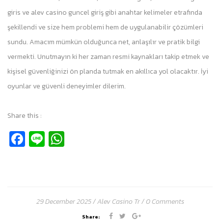
giris ve alev casino guncel giriş gibi anahtar kelimeler etrafında
şekillendi ve size hem problemi hem de uygulanabilir çözümleri
sundu. Amacım mümkün olduğunca net, anlaşılır ve pratik bilgi
vermekti. Unutmayın ki her zaman resmi kaynakları takip etmek ve
kişisel güvenliğinizi ön planda tutmak en akıllıca yol olacaktır. İyi
oyunlar ve güvenli deneyimler dilerim.
Share this :
Facebook
Line
WhatsApp
29 December 2025
Alev Casino Tr
0 Comments
Share: