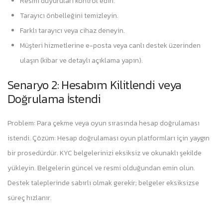
Resmi duyuruları kontrol edin.
Tarayıcı önbelleğini temizleyin.
Farklı tarayıcı veya cihaz deneyin.
Müşteri hizmetlerine e-posta veya canlı destek üzerinden
ulaşın (kibar ve detaylı açıklama yapın).
Senaryo 2: Hesabım Kilitlendi veya
Doğrulama İstendi
Problem: Para çekme veya oyun sırasında hesap doğrulaması
istendi. Çözüm: Hesap doğrulaması oyun platformları için yaygın
bir prosedürdür. KYC belgelerinizi eksiksiz ve okunaklı şekilde
yükleyin. Belgelerin güncel ve resmi olduğundan emin olun.
Destek taleplerinde sabırlı olmak gerekir; belgeler eksiksizse
süreç hızlanır.