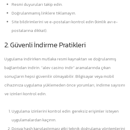
Resmi duyuruları takip edin.
Doğrulanmamış linklere tıklamayın.
Site bildirimlerini ve e-postaları kontrol edin (kimlik avı e-
postalarına dikkat).
2. Güvenli İndirme Pratikleri
Uygulama indirirken mutlaka resmi kaynaktan ve doğrulanmış
bağlantıdan indirin. “alev casino indir” aramalarında çıkan
sonuçların hepsi güvenilir olmayabilir. Bilgisayar veya mobil
cihazınıza uygulama yüklemeden önce yorumları, indirme sayısını
ve izinleri kontrol edin.
Uygulama izinlerini kontrol edin: gereksiz erişimler isteyen
uygulamalardan kaçının.
Dosya hash karşılaştırması gibi teknik doğrulama yöntemlerini