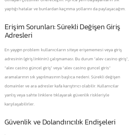
yaptığı hatalar ve bunlardan kaçınma yollarını da paylaşacağım.
Erişim Sorunları: Sürekli Değişen Giriş
Adresleri
En yaygın problem: kullanıcıların siteye erişememesi veya giriş
adresinin (giriş linkinin) çalışmaması. Bu durum “alev casino giriş”,
“alev casino güncel giriş” veya “alev casino guncel giris”
aramalarının sık yapılmasının başlıca nedeni. Sürekli değişen
domainler ve ara adresler kafa karıştırıcı olabilir. Kullanıcılar
yanlış veya sahte linklere tıklayarak güvenlik riskleriyle
karşılaşabilirler.
Güvenlik ve Dolandırıcılık Endişeleri