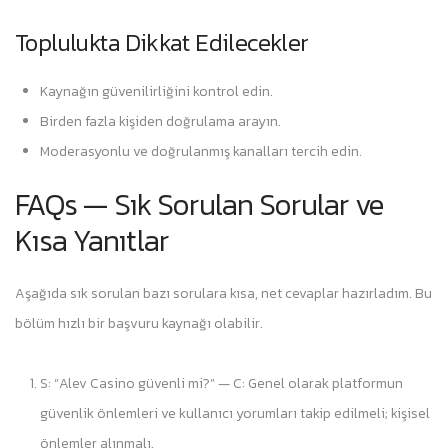
Toplulukta Dikkat Edilecekler
Kaynağın güvenilirliğini kontrol edin.
Birden fazla kişiden doğrulama arayın.
Moderasyonlu ve doğrulanmış kanalları tercih edin.
FAQs — Sık Sorulan Sorular ve
Kısa Yanıtlar
Aşağıda sık sorulan bazı sorulara kısa, net cevaplar hazırladım. Bu
bölüm hızlı bir başvuru kaynağı olabilir.
S: “Alev Casino güvenli mi?” — C: Genel olarak platformun
güvenlik önlemleri ve kullanıcı yorumları takip edilmeli; kişisel
önlemler alınmalı.