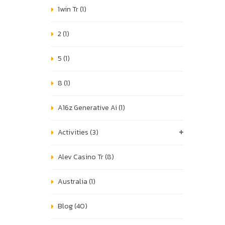
средс
1win Tr
(1)
Share
2
(1)
5
(1)
8
(1)
A16z Generative Ai
(1)
Activities
(3)
Alev Casino Tr
(8)
Australia
(1)
Blog
(40)