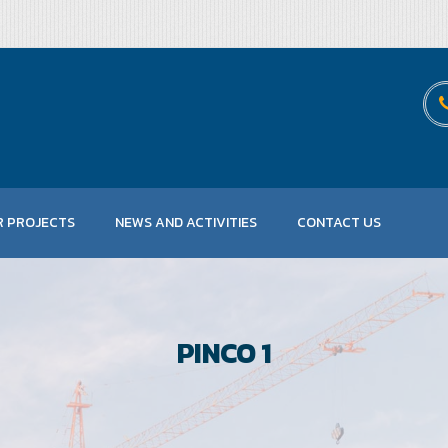
 PROJECTS
NEWS AND ACTIVITIES
CONTACT US
PINCO 1