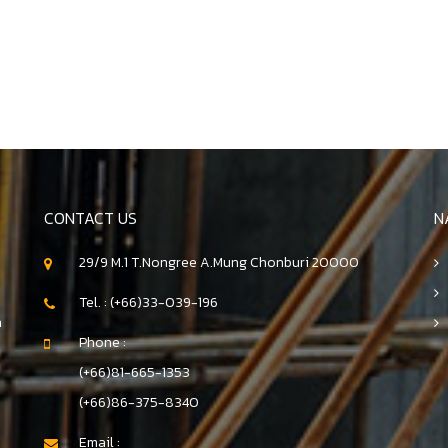
CONTACT US
N
29/9 M.1 T.Nongree A.Mung Chonburi 20000
Tel. : (+66)33-039-196
n
Phone :
(+66)81-665-1353
(+66)86-375-8340
Email :