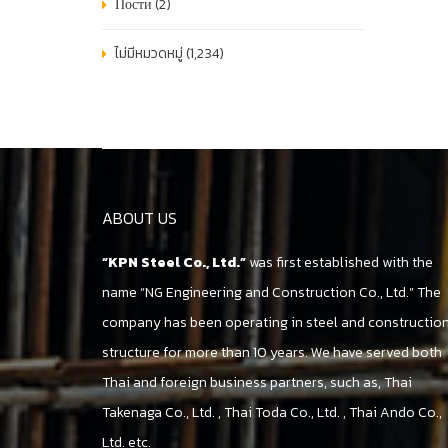
Пости
(2)
ไม่มีหมวดหมู่
(1,234)
ABOUT US
“KPN Steel Co., Ltd.”
was first established with the
name “NG Engineering and Construction Co., Ltd.” The
company has been operating in steel and constructio
structure for more than 10 years. We have served both
Thai and foreign business partners, such as, Thai
Takenaga Co., Ltd. , Thai Toda Co., Ltd. , Thai Ando Co.,
Ltd. etc.